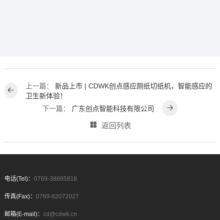
上一篇：
新品上市 | CDWK创点感应厕纸切纸机，智能感应的
卫生新体验！
下一篇：
广东创点智能科技有限公司
返回列表
电话(Tel)：
0769-38895818
传真(Fax)：
0769-82072027
邮箱(E-mail)：
cd@cdwk.cn