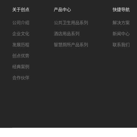
关于创点
产品中心
快捷导航
公司介绍
公共卫生用品系列
解决方案
企业文化
酒店用品系列
新闻中心
发展历程
智慧厕所产品系列
联系我们
创点优势
经典案例
合作伙伴
广东创点智能科技有限公司
粤ICP备2021128779号