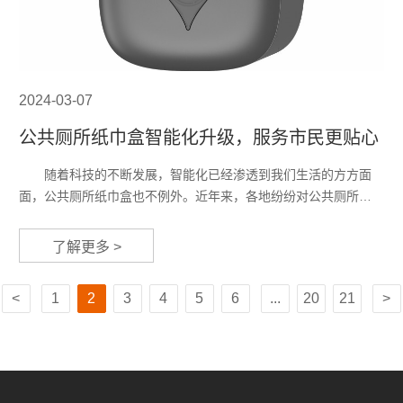
2024-03-07
公共厕所纸巾盒智能化升级，服务市民更贴心
随着科技的不断发展，智能化已经渗透到我们生活的方方面
面，公共厕所纸巾盒也不例外。近年来，各地纷纷对公共厕所纸
巾盒进行智能化升级，通过引入先进的技术手段，使纸巾盒更加
便捷、高效，为市民提供更加贴心的服务。 公共厕所纸巾盒
了解更多 >
的智能化升级主要体现在以下几个方面。首先，通过采用智能感
应技术，纸巾盒实现了自动出纸功能。市民只需将手靠近纸巾盒
1
2
3
4
5
6
...
20
21
的感应区域，纸巾便会自动弹出，无需手动抽取，大大方便了市
民的使用...