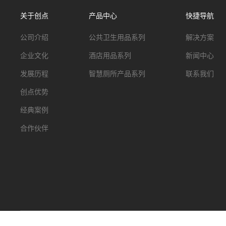
关于创点
产品中心
快捷导航
公司介绍
公共卫生用品系列
解决方案
企业文化
酒店用品系列
新闻中心
发展历程
智慧厕所产品系列
联系我们
创点优势
经典案例
合作伙伴
广东创点智能科技有限公司
粤ICP备2021128779号