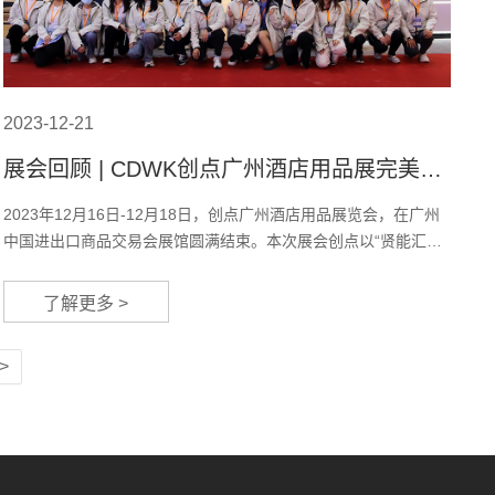
2023-12-21
展会回顾 | CDWK创点广州酒店用品展完美收
官，期待下次与您相聚！
2023年12月16日-12月18日，创点广州酒店用品展览会，在广州
中国进出口商品交易会展馆圆满结束。本次展会创点以“贤能汇
聚，龙腾四海”为主题，展会虽短短三天，但现场的每一个角落都
能体现出创点人员精心的筹备，接下来让我们一起来回顾本次盛
了解更多 >
会！展会上，CDWK创点携众多新品首次亮相，包含：酒店客房
一站式解决方案五大系列、干发器系列、热水壶系列，还有公共
卫生新品山水系列等产品在A区3.2馆253-273号闪亮登场，众多客
户如...