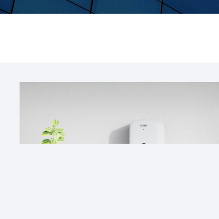
可
管
.