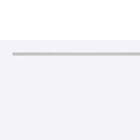
可
管
.